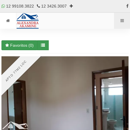
12 99108.3822
12 3426.3007
Favoritos (
0
)
APTO 77M2 LOC