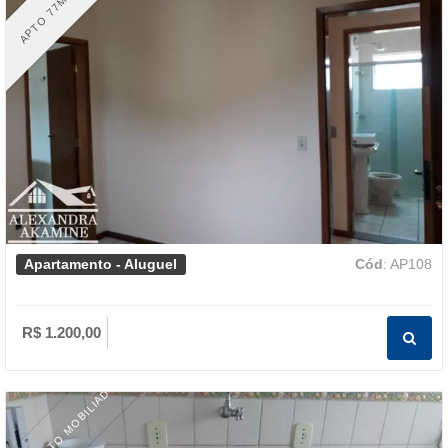
APTO 77M2 LOC
Apartamento - Aluguel
Cód
: AP108
R$ 1.200,00
PARTAMENTO MOBILIADO