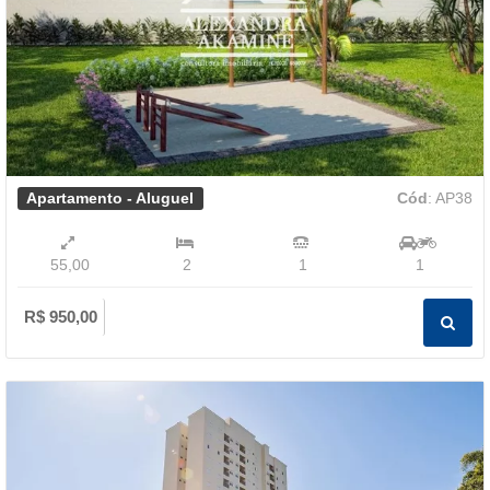
Apartamento - Aluguel
Cód
: AP38
55,00
2
1
1
R$ 950,00