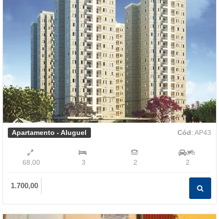
Apartamento - Aluguel
Cód
: AP43
68,00
3
2
2
1.700,00