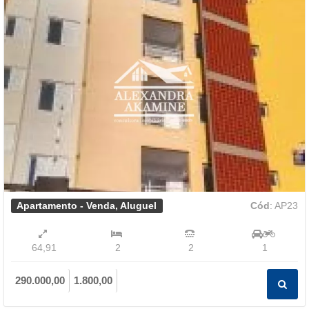
Apartamento - Venda, Aluguel
Cód
: AP23
64,91
2
2
1
290.000,00
1.800,00