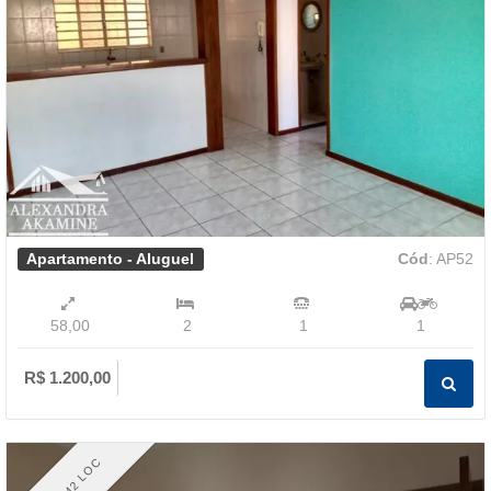
Apartamento - Aluguel
Cód
: AP52
58,00
2
1
1
R$ 1.200,00