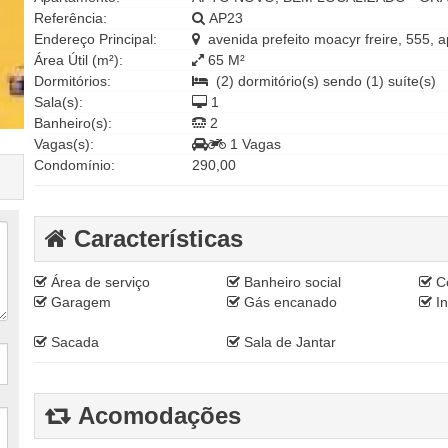
Referência:
AP23
Endereço Principal:
avenida prefeito moacyr freire, 555
Área Útil (m²):
65 M²
Dormitórios:
(2) dormitório(s) sendo (1) suíte(s)
Sala(s):
1
Banheiro(s):
2
Vagas(s):
1 Vagas
Condomínio:
290,00
Características
Área de serviço
Banheiro social
Co
Garagem
Gás encanado
In
Sacada
Sala de Jantar
Acomodações