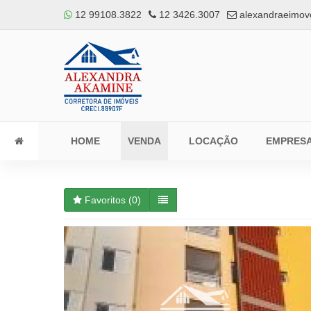
12 99108.3822
12 3426.3007
alexandraeimov
HOME
VENDA
LOCAÇÃO
EMPRES
Favoritos (
0
)