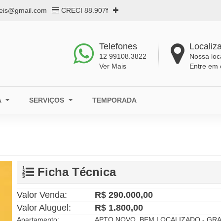
eis@gmail.com
CRECI 88.907f
Telefones
Localiz
12 99108.3822
Nossa loc
Ver Mais
Entre em 
A
SERVIÇOS
TEMPORADA
Ficha Técnica
Valor Venda:
R$ 290.000,00
Valor Aluguel:
R$ 1.800,00
Apartamento:
APTO NOVO, BEM LOCALIZADO - GRA