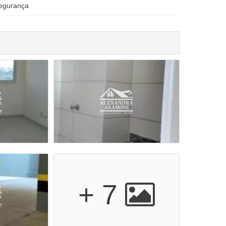
egurança
+ 7