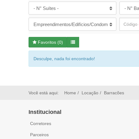
- N° Suítes -
- N° Ba
Empreendimentos/Edifícios/Condomínios
Favoritos (
0
)
Desculpe, nada foi encontrado!
Você está aqui:
Home
Locação
Barracões
Institucional
Corretores
Parceiros