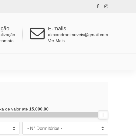
ação
E-mails
alização
alexandraeimoveis@gmail.com
contato
Ver Mais
xa de valor até
15.000,00
- N° Dormitórios -