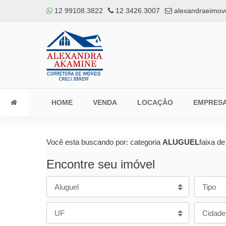
12 99108.3822
12 3426.3007
alexandraeimov
HOME
VENDA
LOCAÇÃO
EMPRES
Você esta buscando por: categoria
ALUGUEL
faixa de
Encontre seu imóvel
Aluguel
Tipo
UF
Cidade