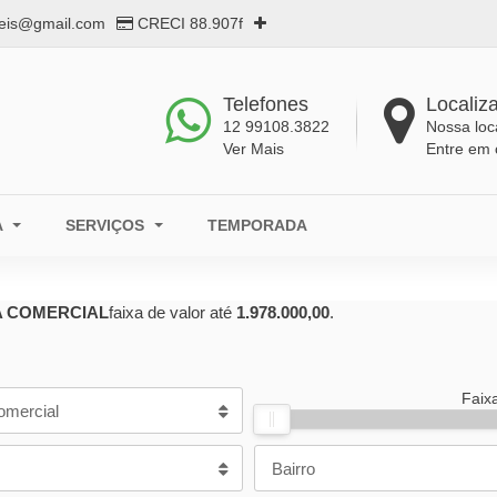
eis@gmail.com
CRECI 88.907f
Telefones
Localiz
12 99108.3822
Nossa loc
Ver Mais
Entre em 
A
SERVIÇOS
TEMPORADA
A COMERCIAL
faixa de valor até
1.978.000,00
.
Faix
omercial
Bairro