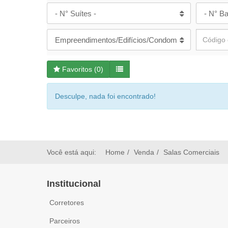
- N° Suítes -
- N° Ba
Empreendimentos/Edifícios/Condomínios
Favoritos (
0
)
Desculpe, nada foi encontrado!
Você está aqui:
Home
Venda
Salas Comerciais
Institucional
Corretores
Parceiros