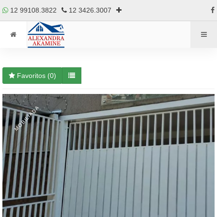
12 99108.3822
12 3426.3007
Favoritos (
0
)
MOBILIADA