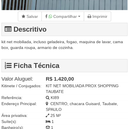
Salvar
Compartilhar
Imprimir
Descritivo
kit net mobiliada, incluso geladeira, fogao, maquina de lavar, cama
box, guarda roupa, armario de cozinha.
Ficha Técnica
Valor Aluguel:
R$ 1.420,00
Kitinete / Conjugados:
KIT NET MOBILIADA PROX SHOPPING
TAUBATE
Referência:
KI89
Endereço Principal:
CENTRO, chacara Guisard, Taubate,
SPAULO
Área privativa:
25 M²
Suíte(s):
1
Banheiro(s):
1