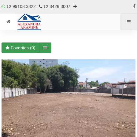
12 99108.3822
12 3426.3007
Favoritos (
0
)