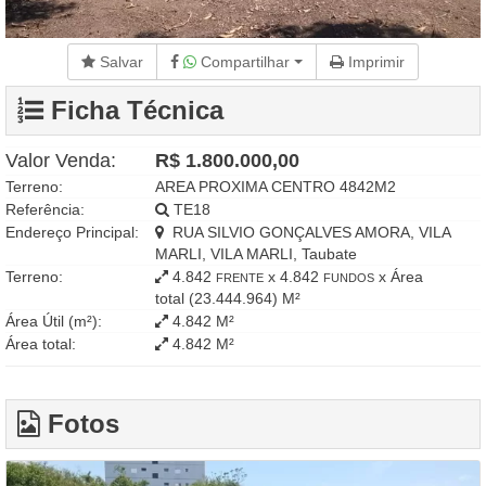
Salvar
Compartilhar
Imprimir
Ficha Técnica
Valor Venda:
R$ 1.800.000,00
Terreno:
AREA PROXIMA CENTRO 4842M2
Referência:
TE18
Endereço Principal:
RUA SILVIO GONÇALVES AMORA, VILA
MARLI, VILA MARLI, Taubate
Terreno:
4.842
x 4.842
x Área
FRENTE
FUNDOS
total (23.444.964) M²
Área Útil (m²):
4.842 M²
Área total:
4.842 M²
Fotos