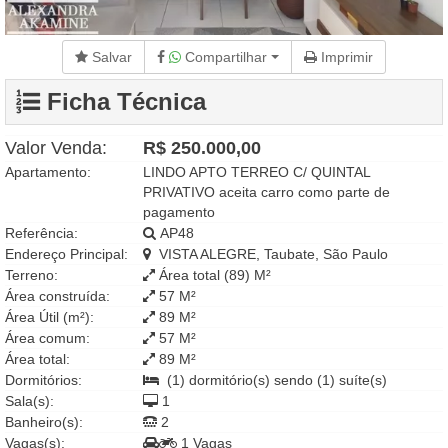
Salvar
Compartilhar
Imprimir
Ficha Técnica
Valor Venda:
R$ 250.000,00
Apartamento:
LINDO APTO TERREO C/ QUINTAL
PRIVATIVO aceita carro como parte de
pagamento
Referência:
AP48
Endereço Principal:
VISTA ALEGRE, Taubate, São Paulo
Terreno:
Área total (89) M²
Área construída:
57 M²
Área Útil (m²):
89 M²
Área comum:
57 M²
Área total:
89 M²
Dormitórios:
(1) dormitório(s) sendo (1) suíte(s)
Sala(s):
1
Banheiro(s):
2
Vagas(s):
1 Vagas