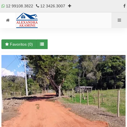
12 99108.3822
12 3426.3007
Favoritos (
0
)
CUNHA - ÁREA