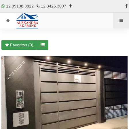
12 99108.3822
12 3426.3007
Favoritos (
0
)
NOVA 3 DORM