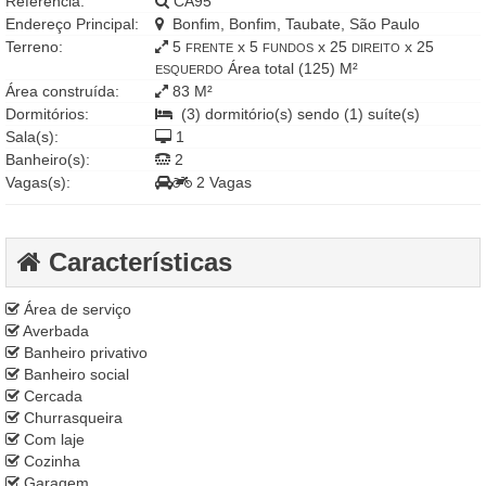
Referência:
CA95
Endereço Principal:
Bonfim, Bonfim, Taubate, São Paulo
Terreno:
5
x 5
x 25
x 25
FRENTE
FUNDOS
DIREITO
Área total (125) M²
ESQUERDO
Área construída:
83 M²
Dormitórios:
(3) dormitório(s) sendo (1) suíte(s)
Sala(s):
1
Banheiro(s):
2
Vagas(s):
2 Vagas
Características
Área de serviço
Averbada
Banheiro privativo
Banheiro social
Cercada
Churrasqueira
Com laje
Cozinha
Garagem