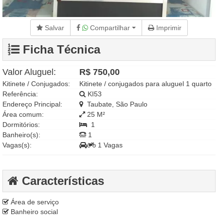
Salvar
Compartilhar
Imprimir
Ficha Técnica
Valor Aluguel:
R$ 750,00
Kitinete / Conjugados:
Kitinete / conjugados para aluguel 1 quarto
Referência:
KI53
Endereço Principal:
Taubate, São Paulo
Área comum:
25 M²
Dormitórios:
1
Banheiro(s):
1
Vagas(s):
1 Vagas
Características
Área de serviço
Banheiro social