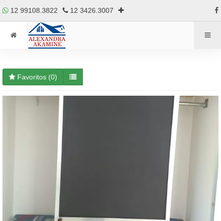
12 99108.3822
12 3426.3007
Favoritos (
0
)