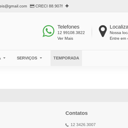
eis@gmail.com
CRECI 88.907f
Telefones
Localiz
12 99108.3822
Nossa loc
Ver Mais
Entre em 
A
SERVIÇOS
TEMPORADA
Contatos
12 3426.3007