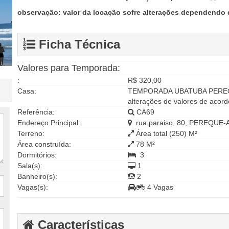
observação: valor da locação sofre alterações dependendo
Ficha Técnica
Valores para Temporada:
:
R$ 320,00
Casa:
TEMPORADA UBATUBA PEREQUE
alterações de valores de acor
Referência:
CA69
Endereço Principal:
rua paraiso, 80, PEREQUE-A
Terreno:
Área total (250) M²
Área construída:
78 M²
Dormitórios:
3
Sala(s):
1
Banheiro(s):
2
Vagas(s):
4 Vagas
Características