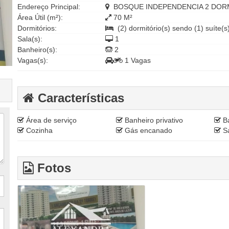
Endereço Principal:
BOSQUE INDEPENDENCIA 2 DORM, 
Área Útil (m²):
70 M²
Dormitórios:
(2) dormitório(s) sendo (1) suíte(s
Sala(s):
1
Banheiro(s):
2
Vagas(s):
1 Vagas
Características
Área de serviço
Banheiro privativo
Ba
Cozinha
Gás encanado
Sa
Fotos