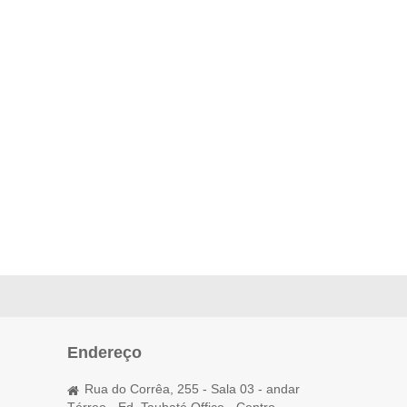
Endereço
Rua do Corrêa, 255 - Sala 03 - andar
Térreo - Ed. Taubaté Office - Centro