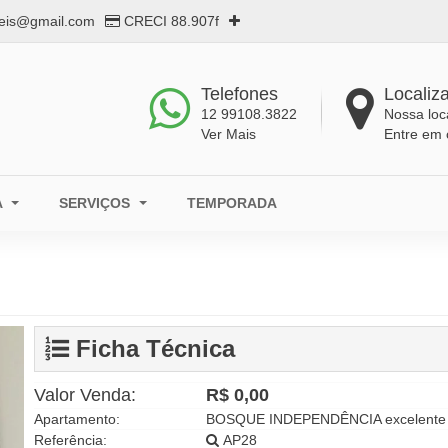
eis@gmail.com
CRECI 88.907f
Telefones
Localiz
12 99108.3822
Nossa loc
Ver Mais
Entre em 
A
SERVIÇOS
TEMPORADA
Ficha Técnica
Valor Venda:
R$ 0,00
Apartamento:
BOSQUE INDEPENDÊNCIA excelente op
Referência:
AP28