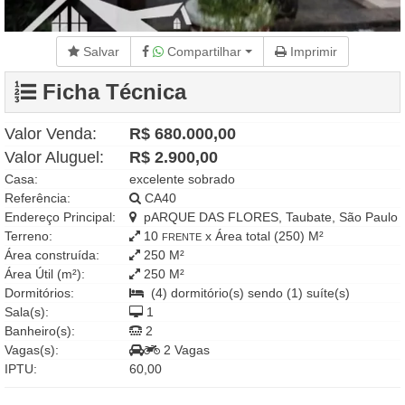
Salvar
Compartilhar
Imprimir
Ficha Técnica
Valor Venda:
R$ 680.000,00
Valor Aluguel:
R$ 2.900,00
Casa:
excelente sobrado
Referência:
CA40
Endereço Principal:
pARQUE DAS FLORES, Taubate, São Paulo
Terreno:
10
x Área total (250) M²
FRENTE
Área construída:
250 M²
Área Útil (m²):
250 M²
Dormitórios:
(4) dormitório(s) sendo (1) suíte(s)
Sala(s):
1
Banheiro(s):
2
Vagas(s):
2 Vagas
IPTU:
60,00