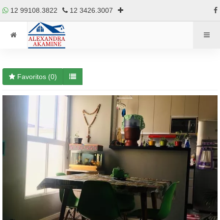
12 99108.3822
12 3426.3007
Favoritos (
0
)