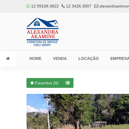
12 99108.3822
12 3426.3007
alexandraeimov
HOME
VENDA
LOCAÇÃO
EMPRES
Favoritos (
0
)
CUNHA - ÁREA