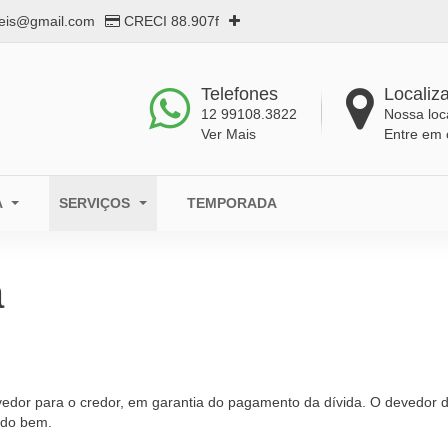
eis@gmail.com
CRECI 88.907f
Telefones
Localiz
12 99108.3822
Nossa loc
Ver Mais
Entre em 
A
SERVIÇOS
TEMPORADA
a
vedor para o credor, em garantia do pagamento da dívida. O devedor 
a do bem.