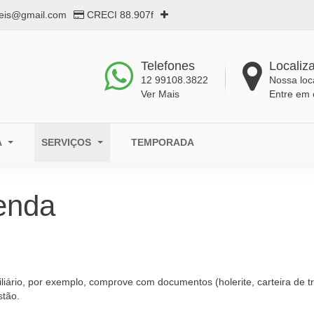
eis@gmail.com
CRECI 88.907f
Telefones
Localiz
12 99108.3822
Nossa loc
Ver Mais
Entre em 
A
SERVIÇOS
TEMPORADA
enda
liário, por exemplo, comprove com documentos (holerite, carteira de 
stão.