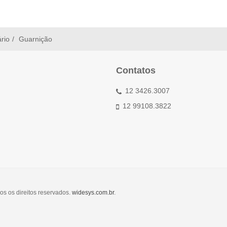
ário
Guarnição
Contatos
12 3426.3007
12 99108.3822
os os direitos reservados.
widesys.com.br
.