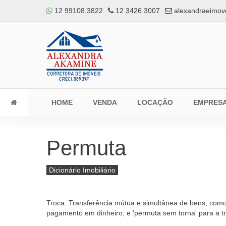
12 99108.3822
12 3426.3007
alexandraeimov
HOME
VENDA
LOCAÇÃO
EMPRES
Permuta
Dicionário Imobiliário
Troca. Transferência mútua e simultânea de bens, como i
pagamento em dinheiro; e 'permuta sem torna' para a t