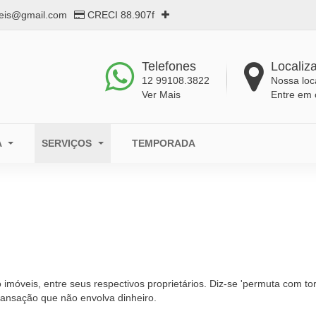
eis@gmail.com
CRECI 88.907f
Telefones
Localiz
12 99108.3822
Nossa loc
Ver Mais
Entre em 
A
SERVIÇOS
TEMPORADA
móveis, entre seus respectivos proprietários. Diz-se 'permuta com tor
ransação que não envolva dinheiro.