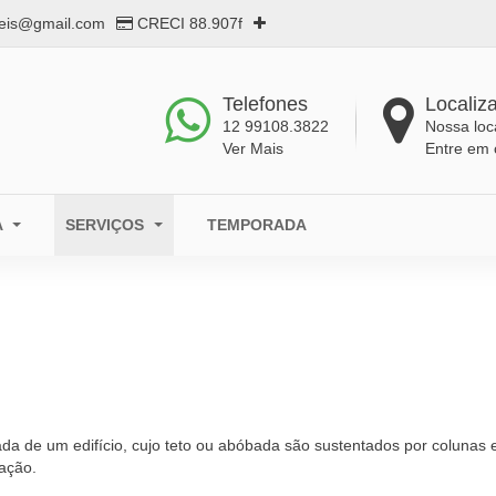
eis@gmail.com
CRECI 88.907f
Telefones
Localiz
12 99108.3822
Nossa loc
Ver Mais
Entre em 
A
SERVIÇOS
TEMPORADA
trada de um edifício, cujo teto ou abóbada são sustentados por colunas 
cação.