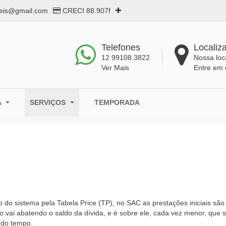
eis@gmail.com
CRECI 88.907f
Telefones
Localiz
12 99108.3822
Nossa loc
Ver Mais
Entre em 
A
SERVIÇOS
TEMPORADA
o do sistema pela Tabela Price (TP), no SAC as prestações iniciais sã
 vai abatendo o saldo da dívida, e é sobre ele, cada vez menor, que s
 do tempo.