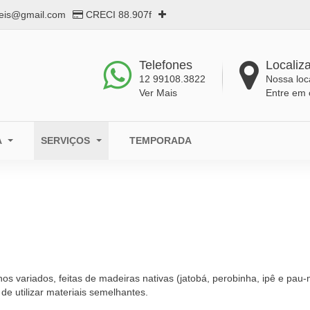
eis@gmail.com
CRECI 88.907f
Telefones
Localiz
12 99108.3822
Nossa loc
Ver Mais
Entre em 
A
SERVIÇOS
TEMPORADA
 variados, feitas de madeiras nativas (jatobá, perobinha, ipê e pau-
de utilizar materiais semelhantes.