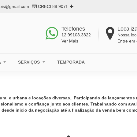
eis@gmail.com
CRECI 88.907f
Telefones
Localiz
12 99108.3822
Nossa loc
Ver Mais
Entre em 
A
SERVIÇOS
TEMPORADA
ral e urbana e locações diversas..
Participando de lançamentos 
sionalismo e confiança junto aos clientes.
Trabalhando com avali
desde inicio da negociação até a finalização da venda bem com