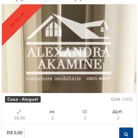
280.000,00
Casa - Aluguel
Cód
: CA31
68,00
2
2
2
R$ 0,00