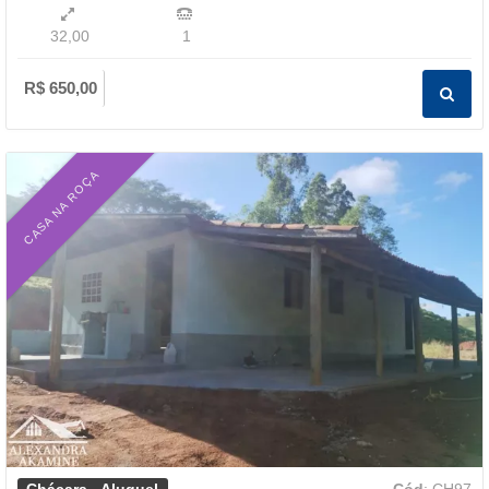
32,00
1
R$ 650,00
CASA NA ROÇA
Chácara - Aluguel
Cód
: CH97