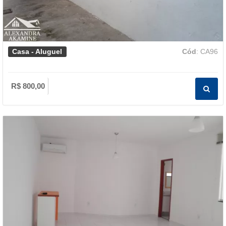
Casa - Aluguel
Cód
: CA96
R$ 800,00