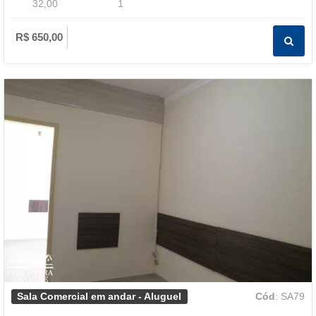
32,00
1
R$ 650,00
Sala Comercial em andar - Aluguel
Cód
: SA79