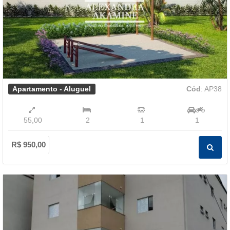
Apartamento - Aluguel
Cód
: AP38
55,00
2
1
1
R$ 950,00