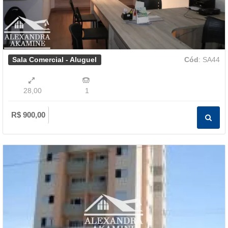
Sala Comercial - Aluguel
Cód
: SA44
28,00
1
R$ 900,00