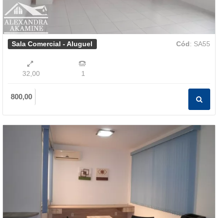
Sala Comercial - Aluguel
Cód
: SA55
32,00
1
800,00