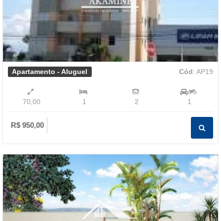
Apartamento - Aluguel
Cód
: AP19
70,00
1
2
1
R$ 950,00