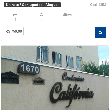
Kitinete / Conjugados - Aluguel
Cód
: KI53
1
1
1
R$ 750,00