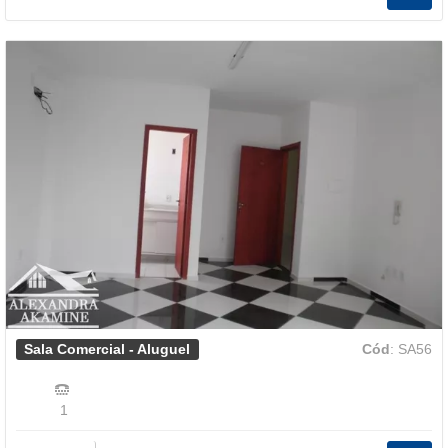
Sala Comercial - Aluguel
Cód
: SA56
1