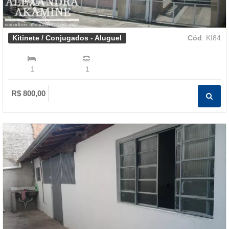
PRÓXIMO CENTRO
Kitinete / Conjugados - Aluguel
Cód
: KI84
1
1
R$ 800,00