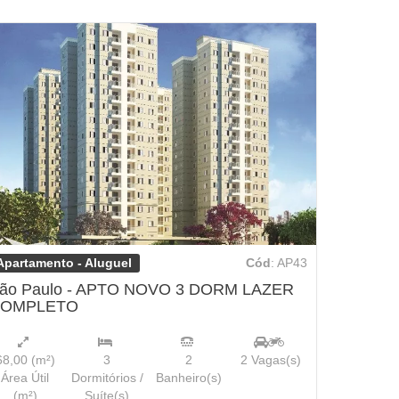
Apartamento - Aluguel
Cód
: AP43
ão Paulo - APTO NOVO 3 DORM LAZER
OMPLETO
68,00
(m²)
3
2
2
Vagas(s)
Área Útil
Dormitórios /
Banheiro(s)
(m²)
Suíte(s)