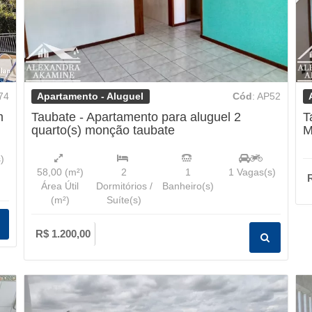
Apartamento - Aluguel
74
Cód
: AP52
m
Taubate - Apartamento para aluguel 2
T
quarto(s) monção taubate
M
)
58,00
(m²)
2
1
1
Vagas(s)
Área Útil
Dormitórios /
Banheiro(s)
(m²)
Suíte(s)
R$ 1.200,00