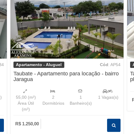
Apartamento - Aluguel
34
Cód
: AP54
Taubate - Apartamento para locação - bairro
T
Jaragua
p
)
55,00
(m²)
2
1
1
Vagas(s)
Área Útil
Dormitórios
Banheiro(s)
(m²)
R$ 1.250,00