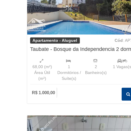
Apartamento - Aluguel
Cód
: AP
Taubate - Bosque da Independencia 2 dor
68,00
(m²)
1
2
1
Vagas(s
Área Útil
Dormitórios /
Banheiro(s)
(m²)
Suíte(s)
R$ 1.000,00
APARTAMENTO MOBILIADO