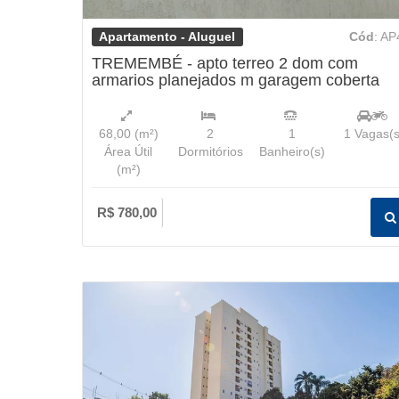
Apartamento - Aluguel
Cód
: AP
TREMEMBÉ - apto terreo 2 dom com
armarios planejados m garagem coberta
68,00
(m²)
2
1
1
Vagas(s
Área Útil
Dormitórios
Banheiro(s)
(m²)
R$ 780,00