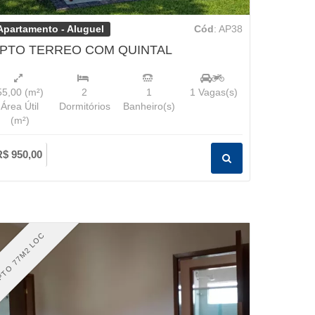
Apartamento - Aluguel
Cód
: AP38
PTO TERREO COM QUINTAL
55,00
(m²)
2
1
1
Vagas(s)
Área Útil
Dormitórios
Banheiro(s)
(m²)
R$ 950,00
TO 77M2 LOC