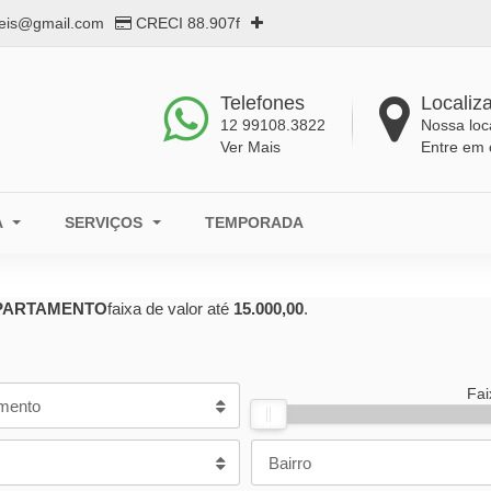
eis@gmail.com
CRECI 88.907f
Telefones
Localiz
12 99108.3822
Nossa loc
Ver Mais
Entre em 
A
SERVIÇOS
TEMPORADA
PARTAMENTO
faixa de valor até
15.000,00
.
Fai
mento
Bairro