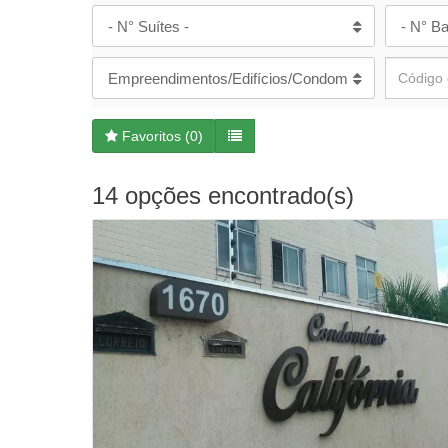
- N° Suítes -
- N° Ba
Empreendimentos/Edifícios/Condomínios
Favoritos (
0
)
14 opções encontrado(s)