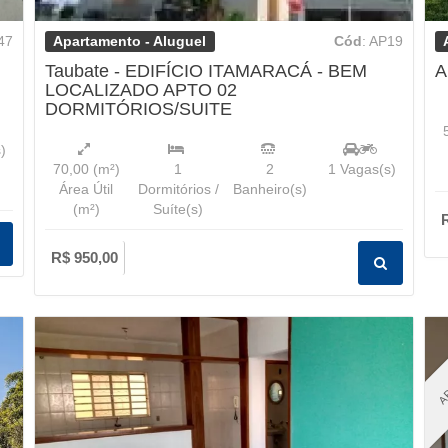
Apartamento - Aluguel
47
Cód
: AP19
Taubate - EDIFÍCIO ITAMARACÁ - BEM
A
LOCALIZADO APTO 02
DORMITÓRIOS/SUITE
)
70,00
(m²)
1
2
1
Vagas(s)
Área Útil
Dormitórios /
Banheiro(s)
(m²)
Suíte(s)
R$ 950,00
AP