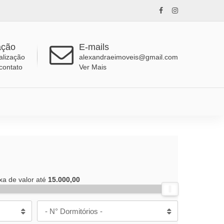
ação
E-mails
alização
alexandraeimoveis@gmail.com
contato
Ver Mais
xa de valor até
15.000,00
- N° Dormitórios -