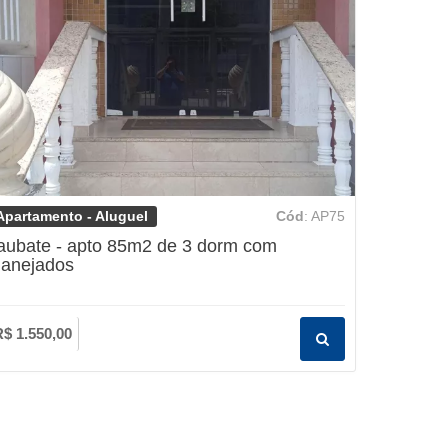
Apartamento - Aluguel
Cód
: AP75
aubate - apto 85m2 de 3 dorm com
lanejados
R$ 1.550,00