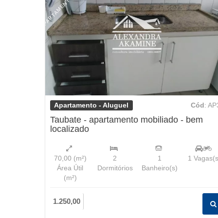
Apartamento - Aluguel
Cód
: AP
Taubate - apartamento mobiliado - bem
localizado
70,00
(m²)
2
1
1
Vagas(s
Área Útil
Dormitórios
Banheiro(s)
(m²)
1.250,00