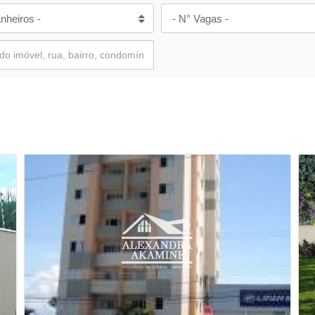
nheiros -
- N° Vagas -