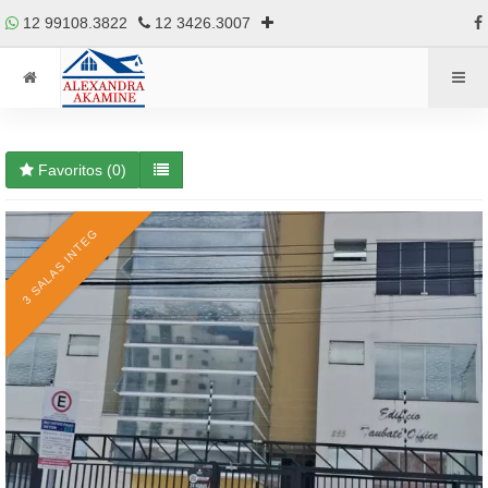
12 99108.3822
12 3426.3007
Favoritos (
0
)
3 SALAS INTEG