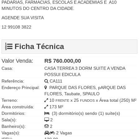
PADARIAS, FARMACIAS, ESCOLAS E ACADEMIAS E A10
MINUTOS DO CENTRO DA CIDADE.
AGENDE SUA VISITA
12 99108 3822
Ficha Técnica
Valor Venda:
R$ 760.000,00
Casa:
CASA TERREA 3 DORM SUITE A VENDA
POSSUI EDICULA
Referência:
CA111
Endereço Principal:
PARQUE DAS FLORES, pARQUE DAS
FLORES, Taubate, SPAULO
Terreno:
10
x 25
x Área total (250) M²
FRENTE
FUNDOS
Área construída:
173 M²
Dormitórios:
(3) dormitório(s) sendo (1) suíte(s)
Sala(s):
2
Banheiro(s):
2
Vagas(s):
2 Vagas