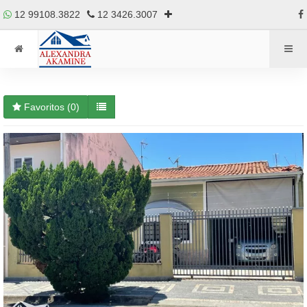
12 99108.3822
12 3426.3007
Favoritos (
0
)