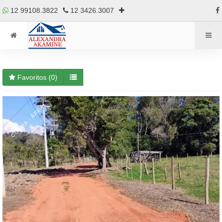
12 99108.3822
12 3426.3007
Favoritos (
0
)
CUNHA - ÁREA