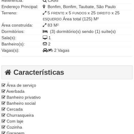
Referência:
CA95
Endereço Principal:
Bonfim, Bonfim, Taubate, São Paulo
Terreno:
5
x 5
x 25
x 25
FRENTE
FUNDOS
DIREITO
Área total (125) M²
ESQUERDO
Área construída:
83 M²
Dormitórios:
(3) dormitório(s) sendo (1) suíte(s)
Sala(s):
1
Banheiro(s):
2
Vagas(s):
2 Vagas
Características
Área de serviço
Averbada
Banheiro privativo
Banheiro social
Cercada
Churrasqueira
Com laje
Cozinha
Garagem