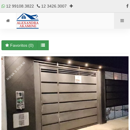
12 99108.3822
12 3426.3007
Favoritos (
0
)
NOVA 3 DORM