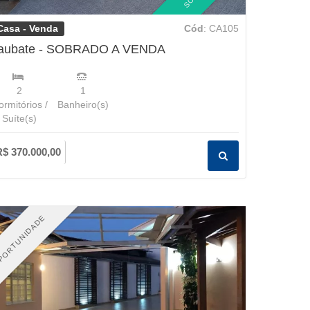
Casa - Venda
Cód
: CA105
aubate - SOBRADO A VENDA
2
1
rmitórios /
Banheiro(s)
Suíte(s)
R$ 370.000,00
PORTUNIDADE