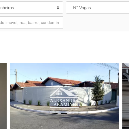
nheiros -
- N° Vagas -