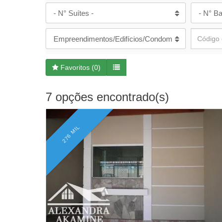
- N° Suítes -
- N° Ba
Empreendimentos/Edifícios/Condomínios
Favoritos (
0
)
7 opções encontrado(s)
276 MIL