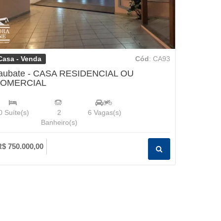
Casa - Venda
Cód
: CA93
aubate - CASA RESIDENCIAL OU
OMERCIAL
0
Suíte(s)
2
6
Vagas(s)
Banheiro(s)
R$ 750.000,00