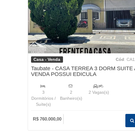
Casa - Venda
Cód
: CA1
Taubate - CASA TERREA 3 DORM SUITE 
VENDA POSSUI EDICULA
3
2
2
Vagas(s)
Dormitórios /
Banheiro(s)
Suíte(s)
R$ 760.000,00