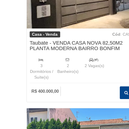
Casa - Venda
Cód
: CA
Taubate - VENDA CASA NOVA 82,50M2
PLANTA MODERNA BAIRRO BONFIM
3
2
2
Vagas(s)
Dormitórios /
Banheiro(s)
Suíte(s)
R$ 400.000,00