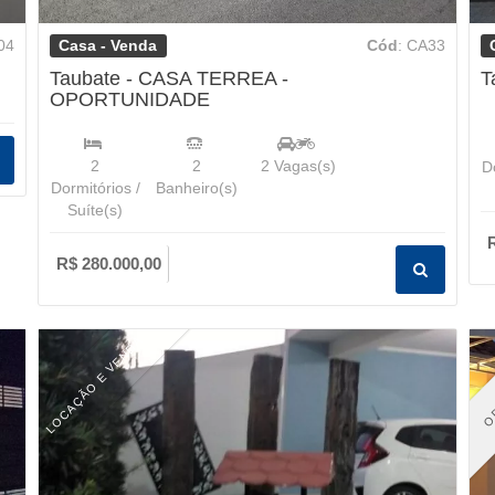
Casa - Venda
04
Cód
: CA33
Taubate - CASA TERREA -
T
OPORTUNIDADE
2
2
2
Vagas(s)
Do
Dormitórios /
Banheiro(s)
Suíte(s)
R$ 280.000,00
LOCAÇÃO E VENDA
O