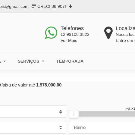
eis@gmail.com
CRECI 88.907f
Telefones
Localiz
12 99108.3822
Nossa loc
Ver Mais
Entre em 
A
SERVIÇOS
TEMPORADA
A
faixa de valor até
1.978.000,00
.
Faix
Bairro