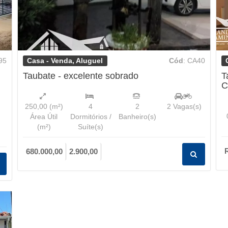
Casa - Venda, Aluguel
95
Cód
: CA40
Taubate - excelente sobrado
T
C
250,00
(m²)
4
2
2
Vagas(s)
Área Útil
Dormitórios /
Banheiro(s)
(m²)
Suíte(s)
680.000,00
2.900,00